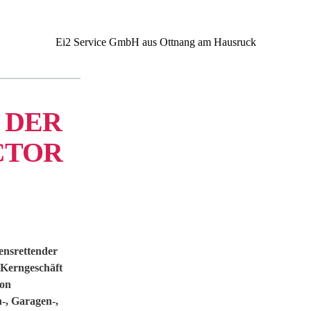
Ei2 Service GmbH aus Ottnang am Hausruck
 DER
CTOR
bensrettender
 Kerngeschäft
von
-, Garagen-,